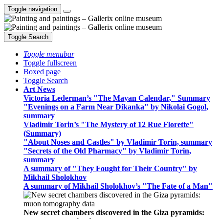
Toggle navigation
Toggle Search
Toggle menubar
Toggle fullscreen
Boxed page
Toggle Search
Art News
Victoria Lederman’s "The Mayan Calendar," Summary
"Evenings on a Farm Near Dikanka" by Nikolai Gogol,
summary
Vladimir Torin’s "The Mystery of 12 Rue Florette"
(Summary)
"About Noses and Castles" by Vladimir Torin, summary
"Secrets of the Old Pharmacy" by Vladimir Torin,
summary
A summary of "They Fought for Their Country" by
Mikhail Sholokhov
A summary of Mikhail Sholokhov’s "The Fate of a Man"
New secret chambers discovered in the Giza pyramids: