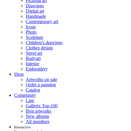
Pictorial art
Drawings
Digital art
Handmade
Contemporary art
Icons
Photo
Sculpture
Children's drawings
Clothes design
Street art
Bodyart
Interior
Embroidery
Shop
Artworks on sale
Order a painting
Catalog
Community
Line
Gallerix Top-100
Best artworks
New albums
All members
Interactive