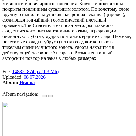
живописи и ювелирного золочения. Ковчег и поля иконы
покрыты подлинным сусальным золотом. По золотому слою
вручную выполнена уникальная резная чеканка (цировка),
создающая тончайший геометрический плетеный
орнамент.Лик Спасителя написан методом плавного
академического письма тонкими слоями, передающим
бездонную глубину, мудрость и милосердие взгляда. Нежные,
невесомые складки убруса (плата) создают контраст с
тяжелым сиянием чистого золота. Работа находится в
действующей часовне г.Ангарска. Возможен точный
авторский повтор на заказ в любых размерах.
File:
1488×1874 px (1.3 Mb)
Uploaded:
08.07.2026
Album:
Иконы
Album navigation: