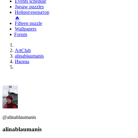
Events schedule
Jigsaw puzzles
Нейрогенератор
🔥
Fifteen puzzle
Wallpapers
Forum
ArtClub
alinablaumanis
Иконы
@alinablaumanis
alinablaumanis