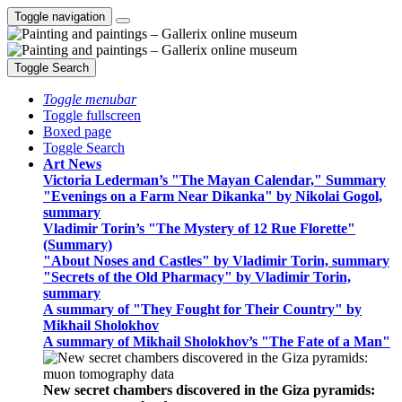
Toggle navigation
Toggle Search
Toggle menubar
Toggle fullscreen
Boxed page
Toggle Search
Art News
Victoria Lederman’s "The Mayan Calendar," Summary
"Evenings on a Farm Near Dikanka" by Nikolai Gogol,
summary
Vladimir Torin’s "The Mystery of 12 Rue Florette"
(Summary)
"About Noses and Castles" by Vladimir Torin, summary
"Secrets of the Old Pharmacy" by Vladimir Torin,
summary
A summary of "They Fought for Their Country" by
Mikhail Sholokhov
A summary of Mikhail Sholokhov’s "The Fate of a Man"
New secret chambers discovered in the Giza pyramids: