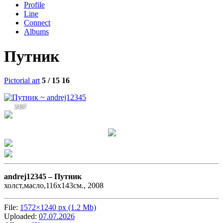
Profile
Line
Connect
Albums
Путник
Pictorial art
5 / 15
16
2467
andrej12345 –
Путник
холст,масло,116х143см., 2008
File:
1572×1240 px (1.2 Mb)
Uploaded:
07.07.2026