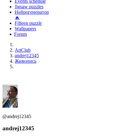
Events schedule
Jigsaw puzzles
Нейрогенератор
🔥
Fifteen puzzle
Wallpapers
Forum
ArtClub
andrej12345
Живопись
@andrej12345
andrej12345