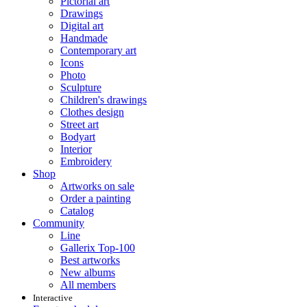
Pictorial art
Drawings
Digital art
Handmade
Contemporary art
Icons
Photo
Sculpture
Children's drawings
Clothes design
Street art
Bodyart
Interior
Embroidery
Shop
Artworks on sale
Order a painting
Catalog
Community
Line
Gallerix Top-100
Best artworks
New albums
All members
Interactive