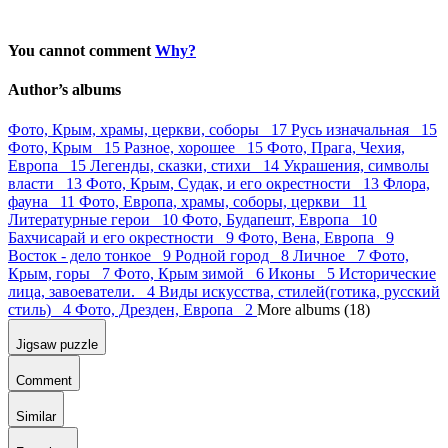
You cannot comment
Why?
Author’s albums
Фото, Крым, храмы, церкви, соборы 17
Русь изначальная 15
Фото, Крым 15
Разное, хорошее 15
Фото, Прага, Чехия,
Европа 15
Легенды, сказки, стихи 14
Украшения, символы
власти 13
Фото, Крым, Судак, и его окрестности 13
Флора,
фауна 11
Фото, Европа, храмы, соборы, церкви 11
Литературные герои 10
Фото, Будапешт, Европа 10
Бахчисарай и его окрестности 9
Фото, Вена, Европа 9
Восток - дело тонкое 9
Родной город 8
Личное 7
Фото,
Крым, горы 7
Фото, Крым зимой 6
Иконы 5
Исторические
лица, завоеватели. 4
Виды искусства, стилей(готика, русский
стиль) 4
Фото, Дрезден, Европа 2
More albums (18)
Jigsaw puzzle
Comment
Similar