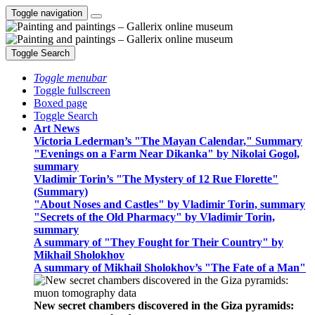
Toggle navigation
Toggle Search
Toggle menubar
Toggle fullscreen
Boxed page
Toggle Search
Art News
Victoria Lederman’s "The Mayan Calendar," Summary
"Evenings on a Farm Near Dikanka" by Nikolai Gogol,
summary
Vladimir Torin’s "The Mystery of 12 Rue Florette"
(Summary)
"About Noses and Castles" by Vladimir Torin, summary
"Secrets of the Old Pharmacy" by Vladimir Torin,
summary
A summary of "They Fought for Their Country" by
Mikhail Sholokhov
A summary of Mikhail Sholokhov’s "The Fate of a Man"
New secret chambers discovered in the Giza pyramids: