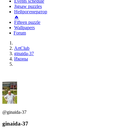
Events schedule
Jigsaw puzzles
Нейрогенератор
🔥
Fifteen puzzle
Wallpapers
Forum
ArtClub
ginaida-37
Иконы
@ginaida-37
ginaida-37