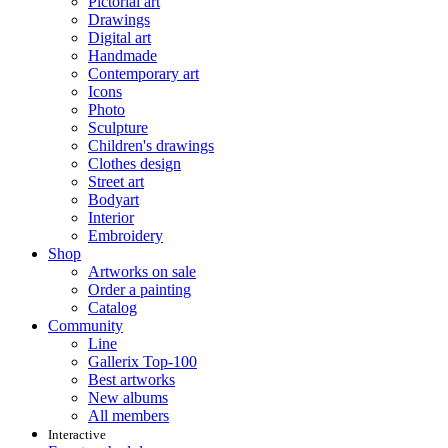
Pictorial art
Drawings
Digital art
Handmade
Contemporary art
Icons
Photo
Sculpture
Children's drawings
Clothes design
Street art
Bodyart
Interior
Embroidery
Shop
Artworks on sale
Order a painting
Catalog
Community
Line
Gallerix Top-100
Best artworks
New albums
All members
Interactive