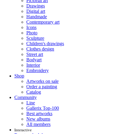
Pictorial art
Drawings
Digital art
Handmade
Contemporary art
Icons
Photo
Sculpture
Children's drawings
Clothes design
Street art
Bodyart
Interior
Embroidery
Shop
Artworks on sale
Order a painting
Catalog
Community
Line
Gallerix Top-100
Best artworks
New albums
All members
Interactive