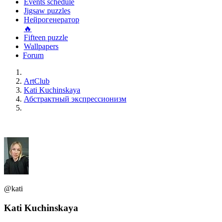
Events schedule
Jigsaw puzzles
Нейрогенератор
🔥
Fifteen puzzle
Wallpapers
Forum
ArtClub
Kati Kuchinskaya
Абстрактный экспрессионизм
@kati
Kati Kuchinskaya