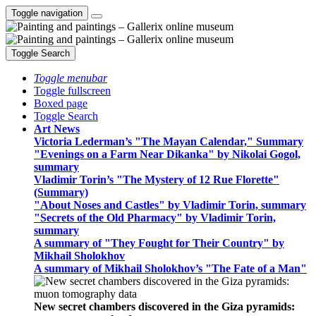
Toggle navigation
Toggle Search
Toggle menubar
Toggle fullscreen
Boxed page
Toggle Search
Art News
Victoria Lederman’s "The Mayan Calendar," Summary
"Evenings on a Farm Near Dikanka" by Nikolai Gogol,
summary
Vladimir Torin’s "The Mystery of 12 Rue Florette"
(Summary)
"About Noses and Castles" by Vladimir Torin, summary
"Secrets of the Old Pharmacy" by Vladimir Torin,
summary
A summary of "They Fought for Their Country" by
Mikhail Sholokhov
A summary of Mikhail Sholokhov’s "The Fate of a Man"
New secret chambers discovered in the Giza pyramids: