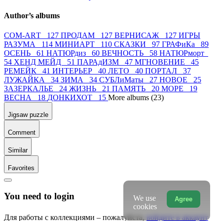
Author’s albums
СОМ-АRТ 127
ПРОДАМ 127
ВЕРНИСАЖ 127
ИГРЫ
РАЗУМА 114
МИНИАРТ 110
СКАЗКИ 97
ГРАФиКа 89
ОСЕНЬ 61
НАТЮРдиз 60
ВЕЧНОСТЬ 58
НАТЮРморт
54
ХЕНД МЕЙД 51
ПАРАдИЗМ 47
МГНОВЕНИЕ 45
РЕМЕЙК 41
ИНТЕРЬЕР 40
ЛЕТО 40
ПОРТАЛ 37
ЛУЖАЙКА 34
ЗИМА 34
СУБЛиМаты 27
НОВОЕ 25
ЗАЗЕРКАЛЬЕ 24
ЖИЗНЬ 21
ПАМЯТЬ 20
МОРЕ 19
ВЕСНА 18
ДОНКИХОТ 15
More albums (23)
Jigsaw puzzle
Comment
Similar
Favorites
You need to login
We use
Agree
cookies
Для работы с коллекциями – пожалуйста,
войдите в аккаунт