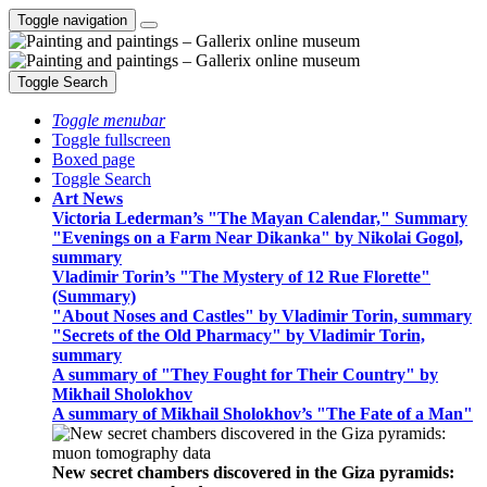
Toggle navigation
Toggle Search
Toggle menubar
Toggle fullscreen
Boxed page
Toggle Search
Art News
Victoria Lederman’s "The Mayan Calendar," Summary
"Evenings on a Farm Near Dikanka" by Nikolai Gogol,
summary
Vladimir Torin’s "The Mystery of 12 Rue Florette"
(Summary)
"About Noses and Castles" by Vladimir Torin, summary
"Secrets of the Old Pharmacy" by Vladimir Torin,
summary
A summary of "They Fought for Their Country" by
Mikhail Sholokhov
A summary of Mikhail Sholokhov’s "The Fate of a Man"
New secret chambers discovered in the Giza pyramids: