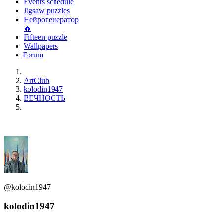
Events schedule
Jigsaw puzzles
Нейрогенератор
🔥
Fifteen puzzle
Wallpapers
Forum
ArtClub
kolodin1947
ВЕЧНОСТЬ
@kolodin1947
kolodin1947