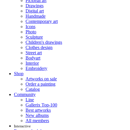
Pictorial art
Drawings
Digital art
Handmade
Contemporary art
Icons
Photo
Sculpture
Children's drawings
Clothes design
Street art
Bodyart
Interior
Embroidery
Shop
Artworks on sale
Order a painting
Catalog
Community
Line
Gallerix Top-100
Best artworks
New albums
All members
Interactive