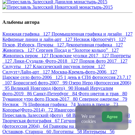
Альбомы автора
Книжная графика 127
Промышленная графика и дизайн 127
Кефирные линии и лайн-арт 127
Несвиж (фотоотчёт) 127
Псков, Изборск, Печоры 127
Декоративная графика 127
Живопись 127
Сергиев Посад и “Золотое кольцо” 127
Живопись пером 127
Псковские уголки 2017 127
Портреты
127
Лики-Суздаля- Фото-2018 127
Порхов фото 2017 127
Силуэты 127
Классический рисунок пером 127
Силуэт+Лайн-арт 127
Москва-Кремль-фото-2006 127
Царское село фото-2006 125
1 день в СПб фотосессия 23.7.17
107
Борисоглеб фото-2007 99
Озеро Неро (фотосессия 2006)
95
Великий Новгород (фото) 90
Новый Иерусалим
фото-2019 86
Санкт-Петербург 84
Фото цветов и трав 80
Туманное утро фото Псков-2017 80
Северное ожерелье 79
Несвиж 76
Цифровая графика 74
Золото в тренде 73
Копорье(Фото-2014) 72
Ивангород(Фото-2014) 70
Переславль Залесский (фото) 68
Владимирские пейзажи 68
We use
Agree
Творческая фотография 67
Гатчина(Фото-2014) 66
Монрепо
cookies
(фотосессия 2004) 64
Гравюры на латуни 61
Селигер,
Осташков, Старица 60
Логотипы 58
Интерьеры 56