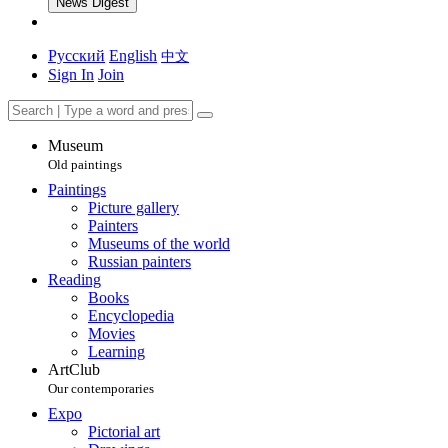
News Digest
Русский
English
中文
Sign In
Join
Museum
Old paintings
Paintings
Picture gallery
Painters
Museums of the world
Russian painters
Reading
Books
Encyclopedia
Movies
Learning
ArtClub
Our contemporaries
Expo
Pictorial art