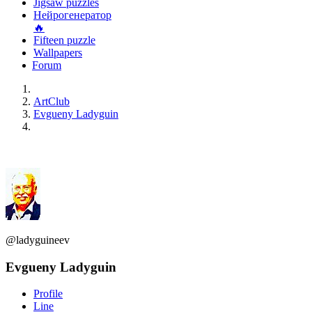
Jigsaw puzzles
Нейрогенератор
🔥
Fifteen puzzle
Wallpapers
Forum
ArtClub
Evgueny Ladyguin
@ladyguineev
Evgueny Ladyguin
Profile
Line