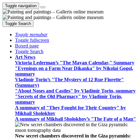
Toggle navigation
Toggle Search
Toggle menubar
Toggle fullscreen
Boxed page
Toggle Search
Art News
Victoria Lederman’s "The Mayan Calendar," Summary
"Evenings on a Farm Near Dikanka" by Nikolai Gogol,
summary
Vladimir Torin’s "The Mystery of 12 Rue Florette"
(Summary)
"About Noses and Castles" by Vladimir Torin, summary
"Secrets of the Old Pharmacy" by Vladimir Torin,
summary
A summary of "They Fought for Their Country" by
Mikhail Sholokhov
A summary of Mikhail Sholokhov’s "The Fate of a Man"
New secret chambers discovered in the Giza pyramids: