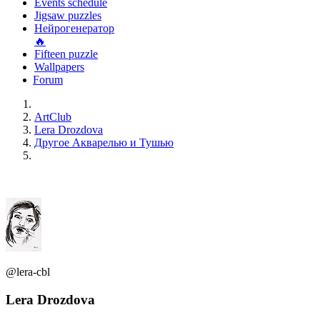
Events schedule
Jigsaw puzzles
Нейрогенератор
🔥
Fifteen puzzle
Wallpapers
Forum
ArtClub
Lera Drozdova
Другое Акварелью и Тушью
@lera-cbl
Lera Drozdova