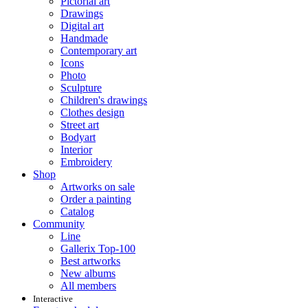
Pictorial art
Drawings
Digital art
Handmade
Contemporary art
Icons
Photo
Sculpture
Children's drawings
Clothes design
Street art
Bodyart
Interior
Embroidery
Shop
Artworks on sale
Order a painting
Catalog
Community
Line
Gallerix Top-100
Best artworks
New albums
All members
Interactive