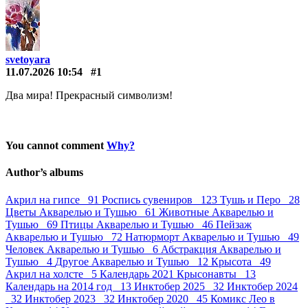
svetoyara
11.07.2026 10:54
#1
Два мира! Прекрасный символизм!
You cannot comment
Why?
Author’s albums
Акрил на гипсе 91
Роспись сувениров 123
Тушь и Перо 28
Цветы Акварелью и Тушью 61
Животные Акварелью и
Тушью 69
Птицы Акварелью и Тушью 46
Пейзаж
Акварелью и Тушью 72
Натюрморт Акварелью и Тушью 49
Человек Акварелью и Тушью 6
Абстракция Акварелью и
Тушью 4
Другое Акварелью и Тушью 12
Крысота 49
Акрил на холсте 5
Календарь 2021 Крысонавты 13
Календарь на 2014 год 13
Инктобер 2025 32
Инктобер 2024
32
Инктобер 2023 32
Инктобер 2020 45
Комикс Лео в