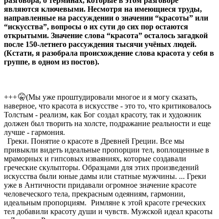
разговора, о терминах, которые в этом разговоре
являются ключевыми. Несмотря на имеющиеся труды,
направленные на рассуждении о значении “красоты” или
“искусства”, вопросы о их сути до сих пор остаются
открытыми. Значение слова “красота” осталось загадкой
после 150-летнего рассуждения тысячи учёных людей.
(Кстати, я разобрала происхождение слова красота у себя в
группе, в одном из постов).
+++
🤫(Мы уже проштудировали многое и я могу сказать,
наверное, что красота в искусстве - это то, что критиковалось
Толстым - реализм, как Бог создал красоту, так и художник
должен был творить на холсте, подражание реальности и еще
лучше - гармония.
Греки. Понятие о красоте в Древней Греции. Все мы
привыкли видеть идеальные пропорции тел, воплощенные в
мраморных и гипсовых изваяниях, которые создавали
греческие скульпторы. Образцами для этих произведений
искусства были юные дамы или статные мужчины. ... Греки
уже в Античности придавали огромное значение красоте
человеческого тела, прекрасным одеяниям, гармонии,
идеальным пропорциям.
Римляне к этой красоте греческих
тел добавили красоту души и чувств. Мужской идеал красоты