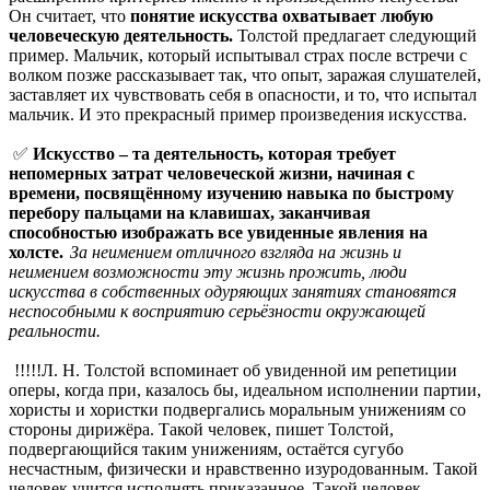
Он считает, что
понятие искусства охватывает любую
человеческую деятельность.
Толстой предлагает следующий
пример. Мальчик, который испытывал страх после встречи с
волком позже рассказывает так, что опыт, заражая слушателей,
заставляет их чувствовать себя в опасности, и то, что испытал
мальчик. И это прекрасный пример произведения искусства.
✅
Искусство – та деятельность, которая требует
непомерных затрат человеческой жизни, начиная с
времени, посвящённому изучению навыка по быстрому
перебору пальцами на клавишах, заканчивая
способностью изображать все увиденные явления на
холсте.
За неимением отличного взгляда на жизнь и
неимением возможности эту жизнь прожить, люди
искусства в собственных одуряющих занятиях становятся
неспособными к восприятию серьёзности окружающей
реальности.
!!!!!Л. Н. Толстой вспоминает об увиденной им репетиции
оперы, когда при, казалось бы, идеальном исполнении партии,
хористы и хористки подвергались моральным унижениям со
стороны дирижёра. Такой человек, пишет Толстой,
подвергающийся таким унижениям, остаётся сугубо
несчастным, физически и нравственно изуродованным. Такой
человек учится исполнять приказанное. Такой человек