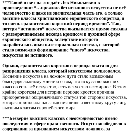
***
Такой ответ на это даёт Лев Николаевич в
произведении: “…прожило без истинного искусства не всё
человечество и даже не значительная часть его, а только
высшие классы христианского европейского общества, и
то очень сравнительно короткий период времени”. Так,
потеря “истинного” искусства оказывается прямо связана
с разворачиваемым некогда кризисом в духовной сфере
европейского общества, вследствие которого
выработалась иная категориальная система, с которой
стало возможно формирование “иного” искусства,
искусства не истинного.
Однако, сравнительно короткого периода хватило для
развращения класса, который искусством пользовался.
Коснение искусства на ложном пути стало возможным
благодаря ложному мнению о том, что искусство высших
классов есть всё искусство, есть искусство всемирное. В этом
крайне коротком для истории периоде кроется причина
приобретения общезначимого статуса той стороны искусства,
которая приносила наслаждения лишь известному кругу лиц,
высшим классам европейского мира.
***
Безверие высших классов с необходимостью имело
последствия в сфере нравственного. Искусство обеднело в
содержании за признанием искусством ложного, за