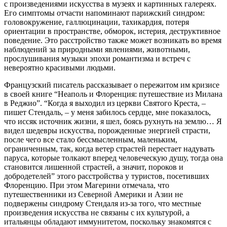
с произведениями искусства в музеях и картинных галереях.
Его симптомы отчасти напоминают парижский синдром:
головокружение, галлюцинации, тахикардия, потеря
ориентации в пространстве, обморок, истерия, деструктивное
поведение. Это расстройство также может возникать во время
наблюдений за природными явлениями, животными,
прослушивания музыки эпохи романтизма и встреч с
невероятно красивыми людьми.
Французский писатель рассказывает о пережитом им кризисе
в своей книге “Неаполь и Флоренция: путешествие из Милана
в Реджио”. “Когда я выходил из церкви Святого Креста, –
пишет Стендаль, – у меня забилось сердце, мне показалось,
что иссяк источник жизни, я шел, боясь рухнуть на землю… Я
видел шедевры искусства, порожденные энергией страсти,
после чего все стало бессмысленным, маленьким,
ограниченным, так, когда ветер страстей перестает надувать
паруса, которые толкают вперед человеческую душу, тогда она
становится лишенной страстей, а значит, пороков и
добродетелей” этого расстройства у туристов, посетивших
Флоренцию. При этом Магерини отмечала, что
путешественники из Северной Америки и Азии не
подвержены синдрому Стендаля из-за того, что местные
произведения искусства не связаны с их культурой, а
итальянцы обладают иммунитетом, поскольку знакомятся с