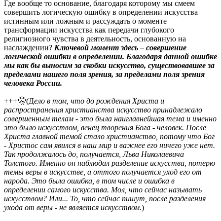
Где вообще то основание, благодаря которому мы смеем
совершить логическую ошибку в определении искусства
истинным или ложным и рассуждать о моменте
трансформации искусства как передачи глубокого
религиозного чувства в деятельность, основанную на
наслаждении?
Ключевой момент здесь – совершение
логической ошибки в определении. Благодаря данной ошибке
мы как бы выносим за скобки искусство, существовавшее за
пределами нашего поля зрения, за пределами поля зрения
человека России.
+++
🤫(Д
ело в том, что до рождения Христа и
распространения христианства искусство принадлежало
совершенным телам - это была наиглавнейшая тема и именно
это было искусством, венец творения Бога - человек. После
Христа главной темой стало христианство, потому что Бог
- Христос сам явился в наш мир и важнее его ничего уже нет.
Так продолжалось до, получается, Льва Николаевича
Толстого. Именно он наблюдал разделение искусства, потерю
темы веры в искусстве, а оттого получается уход его от
народа. Это была ошибка, в том числе и ошибка в
определении самого искусства. Мол, что сейчас называть
искусством? Или... То, что сейчас пишут, после разделения
ухода от веры - не является искусством.
)