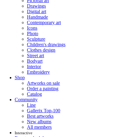
Pictorial art
Drawings
Digital art
Handmade
Contemporary art
Icons
Photo
Sculpture
Children's drawings
Clothes design
Street art
Bodyart
Interior
Embroidery
Shop
Artworks on sale
Order a painting
Catalog
Community
Line
Gallerix Top-100
Best artworks
New albums
All members
Interactive