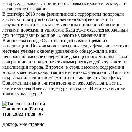
которые, взрываясь, причиняют людям психологические, а не
физические страдания.
В сентябре 2013 года филиппинские террористы подорвали
армейский патруль бомбой, начиненной фекалиями. В
результате этого теракта семь военных попали в больницы с
легкими порезами и ушибами. Куда хуже оказался моральный
дух пострадавших бойцов. 5Золото из канализации
В японском городе Сува золото добывают прямо из
канализации. Несколько лет назад, исследуя фекальные стоки,
местные ученые к своему удивлению обнаружили в них
невероятно высокое содержание драгоценного металла. Такое
содержание позволяет начать коммерческую добычу золота из
канализации города. Впрочем, в столь высоком содержании
золота в местной канализации нет никакой загадки... Взято из
открытых источников. ✅ Это ответ, как сделать "конфетку"
Современный мир учится вторично перерабатывать все на
свете включая Идеи, литературы и тексты. И это касается не
только макулатуры!
Творчество (Гость)
11.08.2022 14:28
#7
Доктор, мне странно: