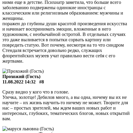
ними еще в детстве. Психиатр заметила, что больше всего
заболеванию подвержены одинокие иностранцы с
классическим или религиозным образованием: мужчины и
женщины.
поражен до глубины души красотой произведения искусства
и начинает воспринимать эмоции, вложенные в него
художником, с необычайной остротой. В отдельных случаях
это даже выливается в попытки сорвать картину или
повредить статую. Вот почему, несмотря на то что синдром
Стендаля встречается довольно редко, служащих
флорентийских музеев учат правильно вести себя с его
жертвами.
Прохожий (Гость)
11.08.2022 14:32
#8
Сразу видно у кого что в голове.
Улечка, золотце! Дебилов много, а вы одна, ничему вы их не
научите – их жизнь научить-то ничему не может. Творите для
нас – простых зрителей, мы ждем ваших новых работ и
интересных, глубоких, тематических блогов, новых открытий
вам.