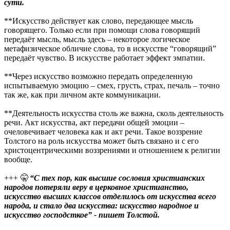
сути.
**Искусство действует как слово, передающее мысль
говорящего. Только если при помощи слова говорящий
передаёт мысль, мысль здесь – некоторое логическое
метафизическое обличие слова, то в искусстве “говорящий”
передаёт чувство. В искусстве работает эффект эмпатии.
**Через искусство возможно передать определенную
испытываемую эмоцию – смех, грусть, страх, печаль – точно
так же, как при личном акте коммуникации.
**Деятельность искусства столь же важна, сколь деятельность
речи. Акт искусства, акт передачи общей эмоции –
очеловечивает человека как и акт речи. Такое воззрение
Толстого на роль искусства может быть связано и с его
христоцентрическими воззрениями и отношением к религии
вообще.
+++
🤫
“С тех пор, как высшие сословия христианских
народов потеряли веру в церковное христианство,
искусство высших классов отделилось от искусства всего
народа, и стало два искусства: искусство народное и
искусство господсткое” - пишет Толстой.