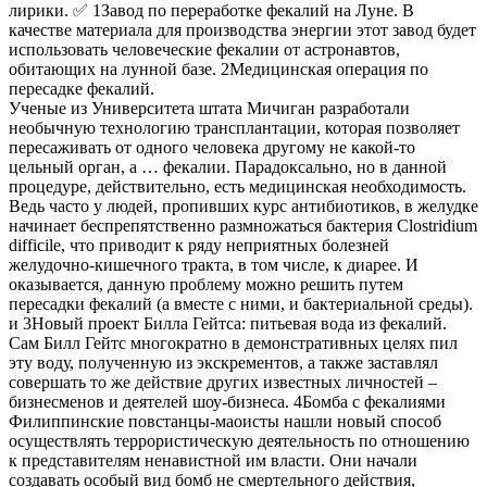
лирики. ✅ 1Завод по переработке фекалий на Луне. В
качестве материала для производства энергии этот завод будет
использовать человеческие фекалии от астронавтов,
обитающих на лунной базе. 2Медицинская операция по
пересадке фекалий.
Ученые из Университета штата Мичиган разработали
необычную технологию трансплантации, которая позволяет
пересаживать от одного человека другому не какой-то
цельный орган, а … фекалии. Парадоксально, но в данной
процедуре, действительно, есть медицинская необходимость.
Ведь часто у людей, пропивших курс антибиотиков, в желудке
начинает беспрепятственно размножаться бактерия Clostridium
difficile, что приводит к ряду неприятных болезней
желудочно-кишечного тракта, в том числе, к диарее. И
оказывается, данную проблему можно решить путем
пересадки фекалий (а вместе с ними, и бактериальной среды).
и 3Новый проект Билла Гейтса: питьевая вода из фекалий.
Сам Билл Гейтс многократно в демонстративных целях пил
эту воду, полученную из экскрементов, а также заставлял
совершать то же действие других известных личностей –
бизнесменов и деятелей шоу-бизнеса. 4Бомба с фекалиями
Филиппинские повстанцы-маоисты нашли новый способ
осуществлять террористическую деятельность по отношению
к представителям ненавистной им власти. Они начали
создавать особый вид бомб не смертельного действия,