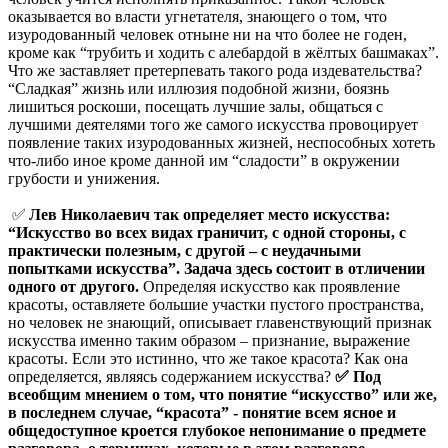
оказывается во власти угнетателя, знающего о том, что
изуродованный человек отныне ни на что более не годен,
кроме как “трубить и ходить с алебардой в жёлтых башмаках”.
Что же заставляет претерпевать такого рода издевательства?
“Сладкая” жизнь или иллюзия подобной жизни, боязнь
лишиться роскоши, посещать лучшие залы, общаться с
лучшими деятелями того же самого искусства провоцирует
появление таких изуродованных жизней, неспособных хотеть
что-либо иное кроме данной им “сладости” в окружении
грубости и унижения.
✅
Лев Николаевич так определяет место искусства:
“Искусство во всех видах граничит, с одной стороны, с
практически полезным, с другой – с неудачными
попытками искусства”. Задача здесь состоит в отличении
одного от другого.
Определяя искусство как проявление
красоты, оставляете большие участки пустого пространства,
но человек не знающий, описывает главенствующий признак
искусства именно таким образом – признание, выражение
красоты. Если это истинно, что же такое красота? Как она
определяется, являясь содержанием искусства?
✅ Под
всеобщим мнением о том, что понятие “искусство” или же,
в последнем случае, “красота” - понятие всем ясное и
общедоступное кроется глубокое непонимание о предмете