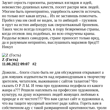
Заузит серость горизонты, разумных взглядов и идей,
невежество душевных качеств, посеет распри меж людей.
Убогим быть пренеприятно, ущербность качеств источать,
но только вот какая штука... Их не заставишь помолчать.
Пробел ума им свой не виден, за то амбиций – грузовик
и прут на истин амбразуру как сверхотважный броневик.
Таких число всегда плодится, в пору безвременья страны,
когда отсевов лиц подобных, во всю откручены краны.
Раздолье всяких самодуров, стране приносит только вред,
да и разумным неприятно, выслушивать маразмов бред!!!
Никул
Z (Гость)
11.08.2022 09:07
#2
Дожили... блоги стало быть не для обсуждения открывают а
для ловушек издевательств над неравнодушным к творчеству
зрителем, читателем, выживания с сайтов талантов? Что
сказать О Р Л Ы. И тема про художника педофила из какого
жанра а??? Решили наплевать на профессию художников,
культуру, на душу искренних людей живущих любовью к
природе и ее чистоте??? Что вам сделал сайт и художники а,
что вы тащите мусорный контент ради хайпа. Гореть вам в
собственном аду с такой развращенной креативностью. троли