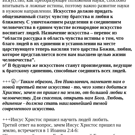
Искусство, как преобразующее положения науки, способно
впитывать и ложные истины, поэтому важно развитие науки
в нужном направлении.
Искусство должно придать
общезначимый статус чувству братства и любви к
ближнему. С уничтожением разделения и соединением
человечества в едином чувстве всенародное искусство
воспитает людей. Назначение искусства – перенос из
“области рассудка в область чувства истины о том, что
благо людей в их единении и установлении на месте
царствующего теперь насилия того царства Божия, любви,
которое представляется всем нам высшею целью жизни
человечества”.
✅ В будущем же искусством станут произведения, ведущие
к братскому единению, способные соединять всех людей.
+++
🤫✅
Таким образом, Лев Николаевич, намекает нам о
новой третьей теме искусства - то, чего хотел добиться
Христос, зачем он пришел на землю, от большой любви к
человечеству. Для спасения, открыть нам Бога. Любовь,
единение - должна стать наиглавнейшей темой
современного искусства.
+++Иисус Христос пришел научить людей любить.
Третий ответ на вопрос, зачем Иисус Христос пришел на
землю, встречается в 1 Иоанна 2:4-6: