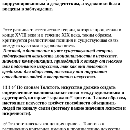
коррумпированным и декадентским, а художники были
введены в заблуждение.
Эссе развивает эстетические теории, которые процветали в
конце XVIII века и в течение XIX века, таким образом,
критикуется реалистичная позиция и существующая связь
между искусством и удовольствием.
Толстой, в дополнение к уже существующей теории,
подчеркивает важность эмоциональности в искусстве,
значение коммуникации, приводящей к отказу от плохого
или поддельного искусства, так как они являются
вредными для общества, поскольку они нарушают
способность людей к восприятию искусства.
!!!!!
✅ По словам Толстого, искусство должно создать
определенные эмоциональные связи между художником и
аудиторией, которые “заражают” зрителя.
Таким образом,
настоящее искусство требует способности объединить
людей по каналу связи (поэтому важно значения ясности и
искренности).
✅Эта эстетическая концепция привела Толстого к
расширению критериев именно к произведению искусства.