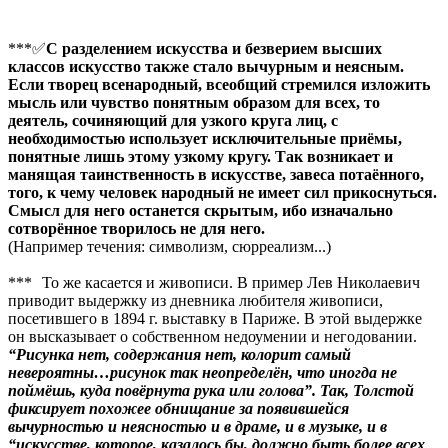
***✅
С разделением искусства и безверием высших
классов искусство также стало вычурным и неясным.
Если творец всенародный, всеобщий стремился изложить
мысль или чувство понятным образом для всех, то
деятель, сочиняющий для узкого круга лиц, с
необходимостью использует исключительные приёмы,
понятные лишь этому узкому кругу. Так возникает и
манящая таинственность в искусстве, завеса потаённого,
того, к чему человек народный не имеет сил прикоснуться.
Смысл для него останется скрытым, ибо изначально
сотворённое творилось не для него.
(Например течения: символизм, сюрреализм...)
***
То же касается и живописи. В пример Лев Николаевич
приводит выдержку из дневника любителя живописи,
посетившего в 1894 г. выставку в Париже. В этой выдержке
он высказывает о собственном недоумении и негодовании.
“Рисунка нет, содержания нет, колорит самый
невероятны…рисунок так неопределён, что иногда не
поймёшь, куда повёрнута рука или голова”. Так, Толстой
фиксирует похожее обнищание за появившейся
вычурностью и неясностью и в драме, и в музыке, и в
“искусстве, которое, казалось бы, должно быть более всех