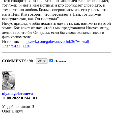
“Кто говорит: “я познал Его”, но заповедей Его не соблюдает,
тот лжец, и нет в нем истины; а кто соблюдает слово Его, в
том истинно любовь Божья совершилась: из сего узнаем, что
мы в Нем. Кто говорит, что пребывает в Нем, тот должен
поступать так, как Он поступал”.
Иисус пришел, чтобы показать нам путь, как нам жить на этой
земле. Бог хочет от нас, чтобы мы представляли Иисуса миру,
делали то, что бы Он делал, если бы снова оказался здесь в
физическом теле.
Источник -
https://vk.com/golovanevaclub36?w=wall-
173775431_1220
COMMENTS: 90
Write
Ответы
ulyanagolovaneva
11.08.2022 01:44
#1
Ущербные люди!!!
Олег Никул