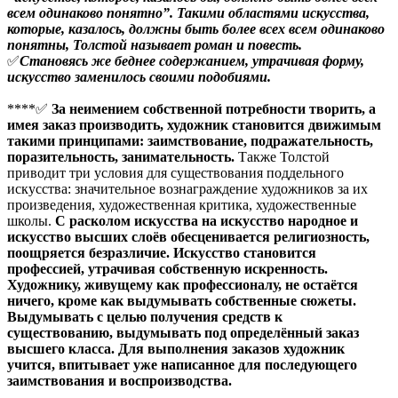
всем одинаково понятно”. Такими областями искусства,
которые, казалось, должны быть более всех всем одинаково
понятны, Толстой называет роман и повесть.
✅
Становясь же беднее содержанием, утрачивая форму,
искусство заменилось своими подобиями.
****✅
За неимением собственной потребности творить, а
имея заказ производить, художник становится движимым
такими принципами: заимствование, подражательность,
поразительность, занимательность.
Также Толстой
приводит три условия для существования поддельного
искусства: значительное вознаграждение художников за их
произведения, художественная критика, художественные
школы.
С расколом искусства на искусство народное и
искусство высших слоёв обесценивается религиозность,
поощряется безразличие. Искусство становится
профессией, утрачивая собственную искренность.
Художнику, живущему как профессионалу, не остаётся
ничего, кроме как выдумывать собственные сюжеты.
Выдумывать с целью получения средств к
существованию, выдумывать под определённый заказ
высшего класса. Для выполнения заказов художник
учится, впитывает уже написанное для последующего
заимствования и воспроизводства.