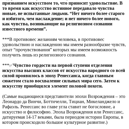
признанием искусством то, что приносит удовольствие. В
то время как искусство истинное передавало чувства
новые, не испытанные людьми. “Нет ничего более старого
и избитого, чем наслаждение; и нет ничего более нового,
как чувства, возникающие на религиозном сознании
известного времени”.
***В противовес желаниям человека, в противовес
удовольствию и наслаждению мы имеем разнообразие чувств,
опыт “прочувствования” которых мы имеем возможность
получить лишь из религиозного сознания.
***✅
Чувство гордости на первой ступени отделения
искусства высших классов от искусства народного со всей
силой проявилось в эпоху Ренессанса, когда главным
сюжетом стало восхваление сильных мира сего. Затем к
искусству приобщился элемент половой похоти.
(Самые выдающиеся представители эпохи Возрождения – это
Леонардо да Винчи, Боттичелли, Тициан, Микеланджело и
Рафаэль. Ренессанс во главе угла ставит не богословие, а
искусство и философию. Эпоха Возрождения или Ренессанс,
датируемая 14-17 веками, была периодом истории Европы, в
котором происходило большое культурное развитие.)