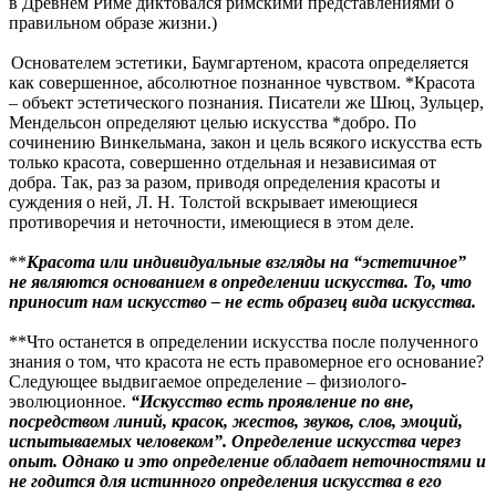
в Древнем Риме диктовался римскими представлениями о
правильном образе жизни.)
Основателем эстетики, Баумгартеном, красота определяется
как совершенное, абсолютное познанное чувством. *Красота
– объект эстетического познания. Писатели же Шюц, Зульцер,
Мендельсон определяют целью искусства *добро. По
сочинению Винкельмана, закон и цель всякого искусства есть
только красота, совершенно отдельная и независимая от
добра. Так, раз за разом, приводя определения красоты и
суждения о ней, Л. Н. Толстой вскрывает имеющиеся
противоречия и неточности, имеющиеся в этом деле.
**
Красота или индивидуальные взгляды на “эстетичное”
не являются основанием в определении искусства. То, что
приносит нам искусство – не есть образец вида искусства.
**Что останется в определении искусства после полученного
знания о том, что красота не есть правомерное его основание?
Следующее выдвигаемое определение – физиолого-
эволюционное.
“Искусство есть проявление по вне,
посредством линий, красок, жестов, звуков, слов, эмоций,
испытываемых человеком”. Определение искусства через
опыт. Однако и это определение обладает неточностями и
не годится для истинного определения искусства в его