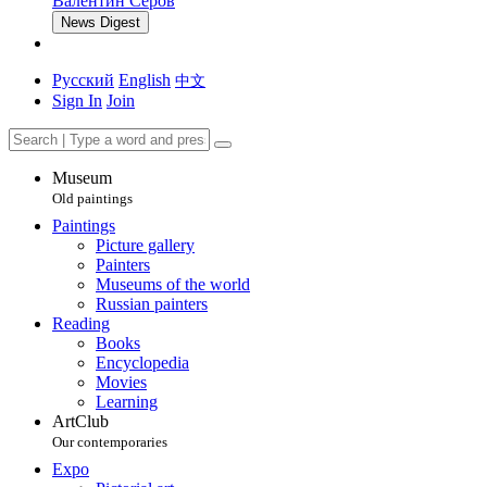
Валентин Серов
News Digest
Русский
English
中文
Sign In
Join
Museum
Old paintings
Paintings
Picture gallery
Painters
Museums of the world
Russian painters
Reading
Books
Encyclopedia
Movies
Learning
ArtClub
Our contemporaries
Expo