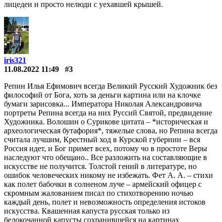
лицедеи и просто нелюди с уехавшей крышей.
iris321
11.08.2022 11:49
#3
Репин Илья Ефимович всегда Великий Русский Художник без
философий от Бога, хоть за деньги картина или на клочке
бумаги зарисовка... Императора Николая Александровича
портреты Репина всегда на них Руссий Святой, предвидение
Художника. Волошин о Сурикове цитата – *историческая и
археологическая бутафория*, тяжелые слова, но Репина всегда
считала лучшим, Крестный ход в Курской губернии – вся
Россия идет, и Бог примет всех, потому чо в простоте Веры
наследуют что обещано.. Все разложить на составляющие в
искусстве не получится. Толстой гений в литературе, но
ошибок человеческих никому не избежать. Фет А. А. – стихи
как полет бабочки в солненом луче – армейский офицер с
скромным жалованием писал по стихотворению ночью
каждый день, полет и невозможность определения истоков
искусства. Квашенная капуста русская только из
белокочанной капусты сохранившейся на картинах