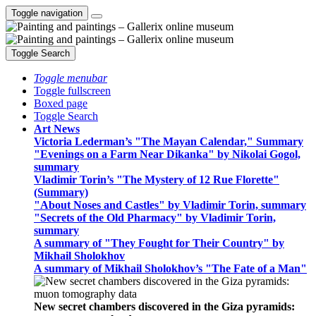
Toggle navigation
Toggle Search
Toggle menubar
Toggle fullscreen
Boxed page
Toggle Search
Art News
Victoria Lederman’s "The Mayan Calendar," Summary
"Evenings on a Farm Near Dikanka" by Nikolai Gogol,
summary
Vladimir Torin’s "The Mystery of 12 Rue Florette"
(Summary)
"About Noses and Castles" by Vladimir Torin, summary
"Secrets of the Old Pharmacy" by Vladimir Torin,
summary
A summary of "They Fought for Their Country" by
Mikhail Sholokhov
A summary of Mikhail Sholokhov’s "The Fate of a Man"
New secret chambers discovered in the Giza pyramids: