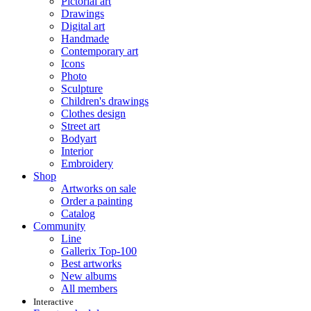
Pictorial art
Drawings
Digital art
Handmade
Contemporary art
Icons
Photo
Sculpture
Children's drawings
Clothes design
Street art
Bodyart
Interior
Embroidery
Shop
Artworks on sale
Order a painting
Catalog
Community
Line
Gallerix Top-100
Best artworks
New albums
All members
Interactive