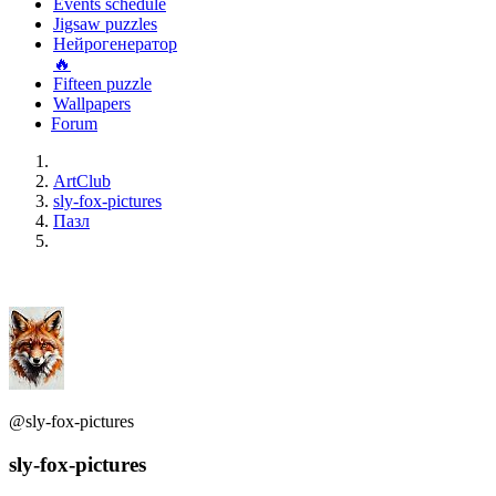
Events schedule
Jigsaw puzzles
Нейрогенератор
🔥
Fifteen puzzle
Wallpapers
Forum
ArtClub
sly-fox-pictures
Пазл
@sly-fox-pictures
sly-fox-pictures