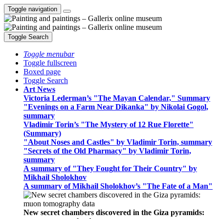
Toggle navigation
Toggle Search
Toggle menubar
Toggle fullscreen
Boxed page
Toggle Search
Art News
Victoria Lederman’s "The Mayan Calendar," Summary
"Evenings on a Farm Near Dikanka" by Nikolai Gogol,
summary
Vladimir Torin’s "The Mystery of 12 Rue Florette"
(Summary)
"About Noses and Castles" by Vladimir Torin, summary
"Secrets of the Old Pharmacy" by Vladimir Torin,
summary
A summary of "They Fought for Their Country" by
Mikhail Sholokhov
A summary of Mikhail Sholokhov’s "The Fate of a Man"
New secret chambers discovered in the Giza pyramids: