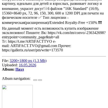
картину, идеально для детей и взрослых, развивает логику и
внимание, украсит досуг! ℹ️ 6 файлов ”16K Standard” (16:9),
15360×8640 px, 72, 96, 150, 300, 600 и 1200 DPI для печати на
физическом носителе ✅ Тип лицензии -
коммерческая(расширенная)/Extended Royalty-Free +150% ❗❗❗
На данный момент есть возможность купить изображение
эксклюзивно! Пишите: Вк: https://vk.com/im/convo/-236342698?
entrypoint=community_page&tab=all
Тг: https://t.me/ARTiFACTTVO e-
mail:
ARTiFACT.TVO@gmail.com
Прочее:
https://gallerix.ru/user/pm/write=173570
File:
3200×1800 px (1.3 Mb)
Uploaded:
16.05.2026
Album:
Пазл
Album navigation: