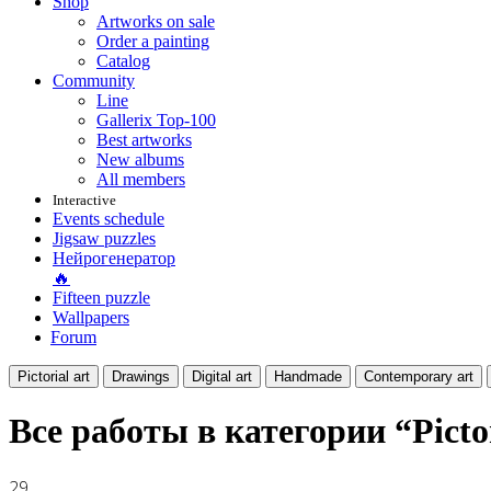
Shop
Artworks on sale
Order a painting
Catalog
Community
Line
Gallerix Top-100
Best artworks
New albums
All members
Interactive
Events schedule
Jigsaw puzzles
Нейрогенератор
🔥
Fifteen puzzle
Wallpapers
Forum
Pictorial art
Drawings
Digital art
Handmade
Contemporary art
Все работы в категории “Picto
29