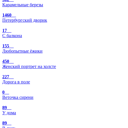
Карамельные березы
1460
Петербургский дворик
17
С балкона
155
Любопытные ёжики
450
Женский портрет на холсте
227
Дорога в поле
0
Веточка сирени
89
У дома
89