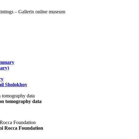
summary
ary)
ry
il Sholokhov
uon tomography data
ani Rocca Foundation