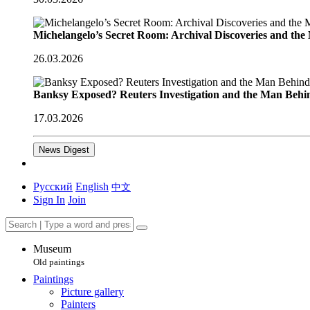
Michelangelo’s Secret Room: Archival Discoveries and th
26.03.2026
Banksy Exposed? Reuters Investigation and the Man Behi
17.03.2026
News Digest
Русский
English
中文
Sign In
Join
Museum
Old paintings
Paintings
Picture gallery
Painters