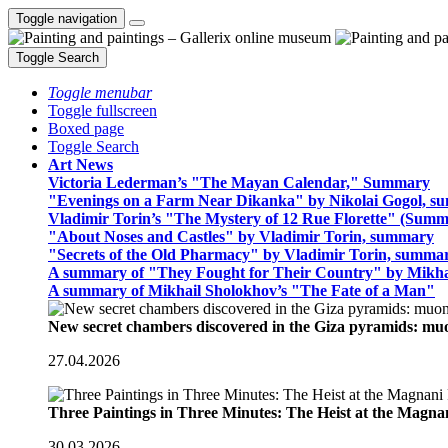
Toggle navigation
Toggle Search
Toggle menubar
Toggle fullscreen
Boxed page
Toggle Search
Art News
Victoria Lederman’s "The Mayan Calendar," Summary
"Evenings on a Farm Near Dikanka" by Nikolai Gogol, 
Vladimir Torin’s "The Mystery of 12 Rue Florette" (Summ
"About Noses and Castles" by Vladimir Torin, summary
"Secrets of the Old Pharmacy" by Vladimir Torin, summa
A summary of "They Fought for Their Country" by Mikha
A summary of Mikhail Sholokhov’s "The Fate of a Man"
New secret chambers discovered in the Giza pyramids: m
27.04.2026
Three Paintings in Three Minutes: The Heist at the Magn
30.03.2026