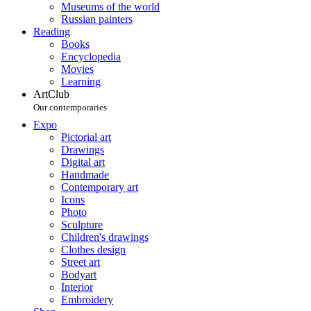
Museums of the world
Russian painters
Reading
Books
Encyclopedia
Movies
Learning
ArtClub
Our contemporaries
Expo
Pictorial art
Drawings
Digital art
Handmade
Contemporary art
Icons
Photo
Sculpture
Children's drawings
Clothes design
Street art
Bodyart
Interior
Embroidery