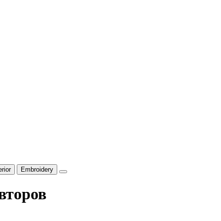
erior
Embroidery
авторов