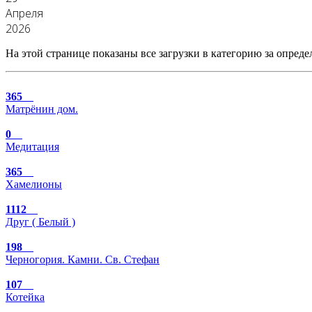
Апреля
2026
На этой странице показаны все загрузки в категорию за опреде
365
Матрёнин дом.
0
Медитация
365
Хамелионы
1112
Друг ( Белый )
198
Черногория. Камни. Св. Стефан
107
Котейка