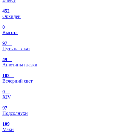
В лесу
452
Орхидеи
0
Высота
97
Путь на закат
49
Анютины глазки
102
Вечерний свет
0
XIV
97
Подсолнухи
109
Маки