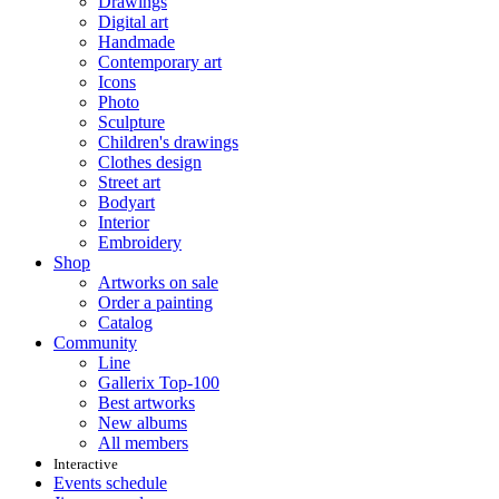
Drawings
Digital art
Handmade
Contemporary art
Icons
Photo
Sculpture
Children's drawings
Clothes design
Street art
Bodyart
Interior
Embroidery
Shop
Artworks on sale
Order a painting
Catalog
Community
Line
Gallerix Top-100
Best artworks
New albums
All members
Interactive
Events schedule