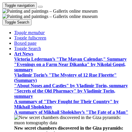
Toggle navigation
Toggle Search
Toggle menubar
Toggle fullscreen
Boxed page
Toggle Search
Art News
Victoria Lederman’s "The Mayan Calendar," Summary
"Evenings on a Farm Near Dikanka" by Nikolai Gogol,
summary
Vladimir Torin’s "The Mystery of 12 Rue Florette"
(Summary)
"About Noses and Castles" by Vladimir Torin, summary
"Secrets of the Old Pharmacy" by Vladimir Torin,
summary
A summary of "They Fought for Their Country" by
Mikhail Sholokhov
A summary of Mikhail Sholokhov’s "The Fate of a Man"
New secret chambers discovered in the Giza pyramids: