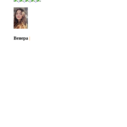
Венера
|
Іван Андрасюк
|
Гомель, Беларусь
1
2
3
8