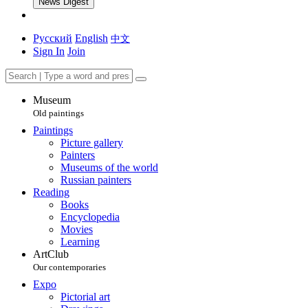
News Digest
Русский
English
中文
Sign In
Join
Museum
Old paintings
Paintings
Picture gallery
Painters
Museums of the world
Russian painters
Reading
Books
Encyclopedia
Movies
Learning
ArtClub
Our contemporaries
Expo
Pictorial art