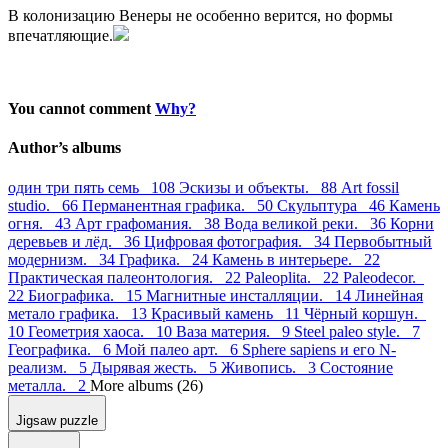
В колонизацию Венеры не особенно верится, но формы
впечатляющие.
You cannot comment
Why?
Author’s albums
один три пять семь 108
Эскизы и объекты. 88
Art fossil
studio. 66
Перманентная графика. 50
Скульптура 46
Камень
огня. 43
Арт графомания. 38
Вода великой реки. 36
Корни
деревьев и лёд. 36
Цифровая фотография. 34
Первобытный
модернизм. 34
Графика. 24
Камень в интерьере. 22
Практическая палеонтология. 22
Paleoplita. 22
Paleodecor.
22
Биографика. 15
Магнитные инсталляции. 14
Линейная
метало графика. 13
Красивый камень 11
Чёрный коршун.
10
Геометрия хаоса. 10
Ваза материя. 9
Steel paleo style. 7
Географика. 6
Мой палео арт. 6
Sphere sapiens и его N-
реализм. 5
Дырявая жесть. 5
Живопись. 3
Состояние
металла. 2
More albums (26)
Jigsaw puzzle