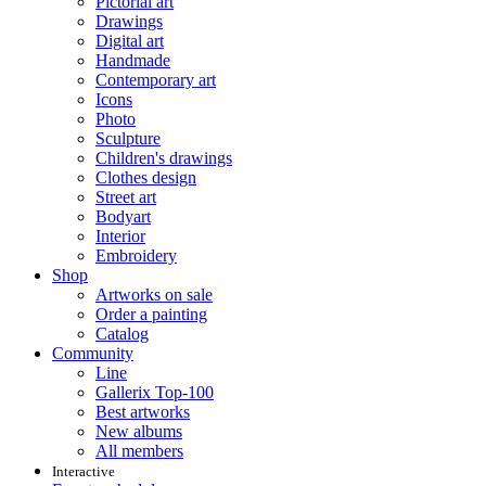
Pictorial art
Drawings
Digital art
Handmade
Contemporary art
Icons
Photo
Sculpture
Children's drawings
Clothes design
Street art
Bodyart
Interior
Embroidery
Shop
Artworks on sale
Order a painting
Catalog
Community
Line
Gallerix Top-100
Best artworks
New albums
All members
Interactive