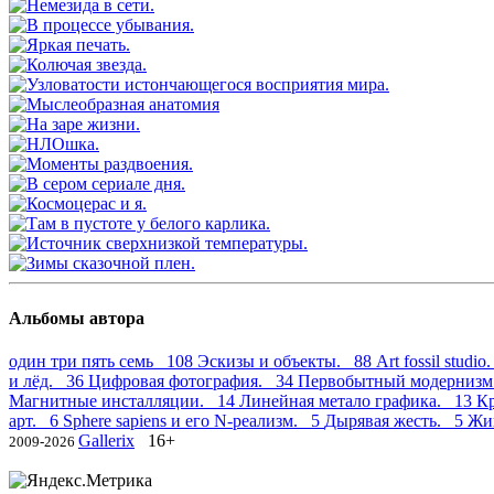
Альбомы автора
один три пять семь 108
Эскизы и объекты. 88
Art fossil studi
и лёд. 36
Цифровая фотография. 34
Первобытный модерниз
Магнитные инсталляции. 14
Линейная метало графика. 13
К
арт. 6
Sphere sapiens и его N-реализм. 5
Дырявая жесть. 5
Жи
Gallerix
16+
2009-2026