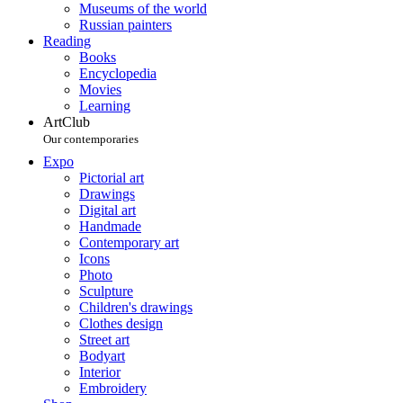
Museums of the world
Russian painters
Reading
Books
Encyclopedia
Movies
Learning
ArtClub
Our contemporaries
Expo
Pictorial art
Drawings
Digital art
Handmade
Contemporary art
Icons
Photo
Sculpture
Children's drawings
Clothes design
Street art
Bodyart
Interior
Embroidery