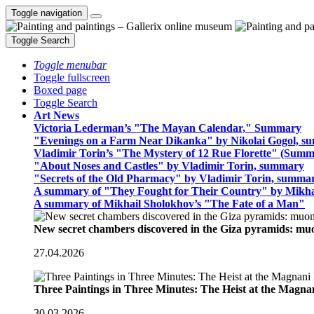
Toggle navigation
Toggle Search
Toggle menubar
Toggle fullscreen
Boxed page
Toggle Search
Art News
Victoria Lederman’s "The Mayan Calendar," Summary
"Evenings on a Farm Near Dikanka" by Nikolai Gogol, 
Vladimir Torin’s "The Mystery of 12 Rue Florette" (Summ
"About Noses and Castles" by Vladimir Torin, summary
"Secrets of the Old Pharmacy" by Vladimir Torin, summa
A summary of "They Fought for Their Country" by Mikha
A summary of Mikhail Sholokhov’s "The Fate of a Man"
New secret chambers discovered in the Giza pyramids: m
27.04.2026
Three Paintings in Three Minutes: The Heist at the Magn
30.03.2026