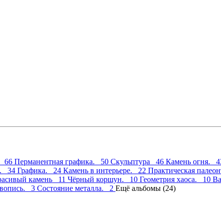
o. 66
Перманентная графика. 50
Скульптура 46
Камень огня. 
м. 34
Графика. 24
Камень в интерьере. 22
Практическая палео
расивый камень 11
Чёрный коршун. 10
Геометрия хаоса. 10
Ва
вопись. 3
Состояние металла. 2
Ещё альбомы (24)