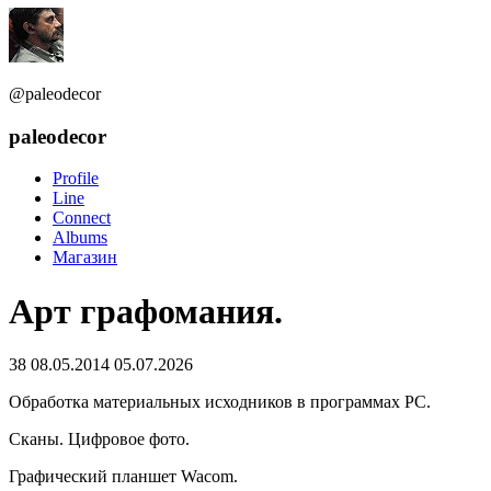
@paleodecor
paleodecor
Profile
Line
Connect
Albums
Магазин
Арт графомания.
38
08.05.2014
05.07.2026
Обработка материальных исходников в программах PC.
Сканы. Цифровoе фото.
Графический планшет Wacom.