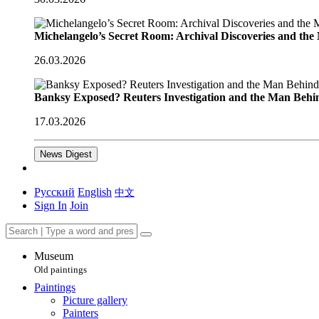
Michelangelo’s Secret Room: Archival Discoveries and th
26.03.2026
Banksy Exposed? Reuters Investigation and the Man Behi
17.03.2026
News Digest
Русский
English
中文
Sign In
Join
Museum
Old paintings
Paintings
Picture gallery
Painters