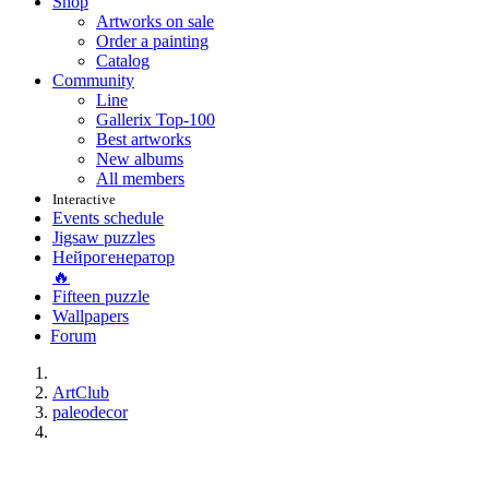
Shop
Artworks on sale
Order a painting
Catalog
Community
Line
Gallerix Top-100
Best artworks
New albums
All members
Interactive
Events schedule
Jigsaw puzzles
Нейрогенератор
🔥
Fifteen puzzle
Wallpapers
Forum
ArtClub
paleodecor