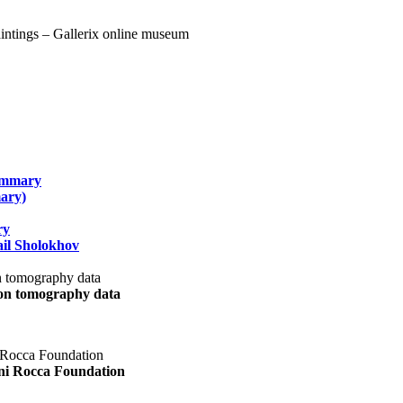
summary
ary)
ry
il Sholokhov
uon tomography data
ani Rocca Foundation