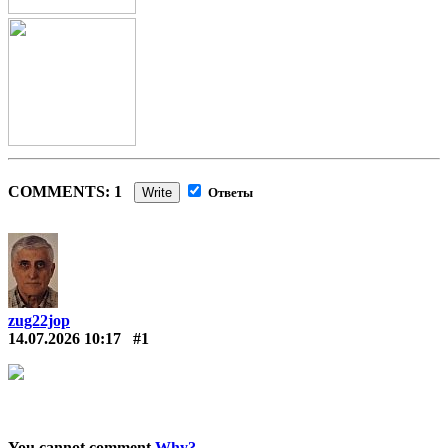
COMMENTS: 1
Write
Ответы
zug22jop
14.07.2026 10:17
#1
You cannot comment
Why?