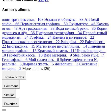
Author’s albums
один три пять семь 108
Эскизы и объекты. 88
Art fossil
studio. 66
Перманентная графика. 50
Скульптура 46
Камень
огня. 43
Арт графомания. 38
Вода великой реки. 36
Корни
деревьев и лёд. 36
Цифровая фотография. 34
Первобытный
модернизм. 34
Графика. 24
Камень в интерьере. 22
Практическая палеонтология. 22
Paleoplita. 22
Paleodecor.
22
Биографика. 15
Магнитные инсталляции. 14
Линейная
метало графика. 13
Красивый камень 11
Чёрный коршун.
10
Геометрия хаоса. 10
Ваза материя. 9
Steel paleo style. 7
Географика. 6
Мой палео арт. 6
Sphere sapiens и его N-
реализм. 5
Дырявая жесть. 5
Живопись. 3
Состояние
металла. 2
More albums (26)
Jigsaw puzzle
Comment
Similar
Favorites