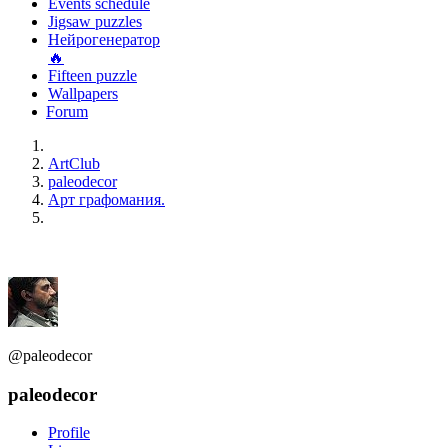
Events schedule
Jigsaw puzzles
Нейрогенератор
🔥
Fifteen puzzle
Wallpapers
Forum
ArtClub
paleodecor
Арт графомания.
@paleodecor
paleodecor
Profile