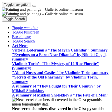
Toggle navigation
Toggle Search
Toggle menubar
Toggle fullscreen
Boxed page
Toggle Search
Art News
Victoria Lederman’s "The Mayan Calendar," Summary
"Evenings on a Farm Near Dikanka" by Nikolai Gogol,
summary
Vladimir Torin’s "The Mystery of 12 Rue Florette"
(Summary)
"About Noses and Castles" by Vladimir Torin, summary
"Secrets of the Old Pharmacy" by Vladimir Torin,
summary
A summary of "They Fought for Their Country" by
Mikhail Sholokhov
A summary of Mikhail Sholokhov’s "The Fate of a Man"
New secret chambers discovered in the Giza pyramids: