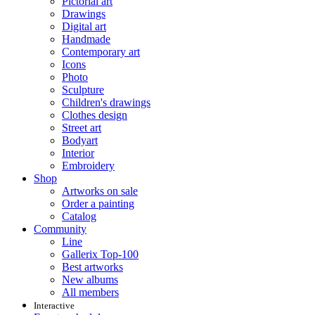
Pictorial art
Drawings
Digital art
Handmade
Contemporary art
Icons
Photo
Sculpture
Children's drawings
Clothes design
Street art
Bodyart
Interior
Embroidery
Shop
Artworks on sale
Order a painting
Catalog
Community
Line
Gallerix Top-100
Best artworks
New albums
All members
Interactive