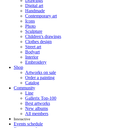
Drawings
Digital art
Handmade
Contemporary art
Icons
Photo
Sculpture
Children's drawings
Clothes design
Street art
Bodyart
Interior
Embroidery
Shop
Artworks on sale
Order a painting
Catalog
Community
Line
Gallerix Top-100
Best artworks
New albums
All members
Interactive
Events schedule