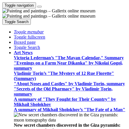
Toggle navigation
Toggle Search
Toggle menubar
Toggle fullscreen
Boxed page
Toggle Search
Art News
Victoria Lederman’s "The Mayan Calendar," Summary
"Evenings on a Farm Near Dikanka" by Nikolai Gogol,
summary
Vladimir Torin’s "The Mystery of 12 Rue Florette"
(Summary)
"About Noses and Castles" by Vladimir Torin, summary
"Secrets of the Old Pharmacy" by Vladimir Torin,
summary
A summary of "They Fought for Their Country" by
Mikhail Sholokhov
A summary of Mikhail Sholokhov’s "The Fate of a Man"
New secret chambers discovered in the Giza pyramids: