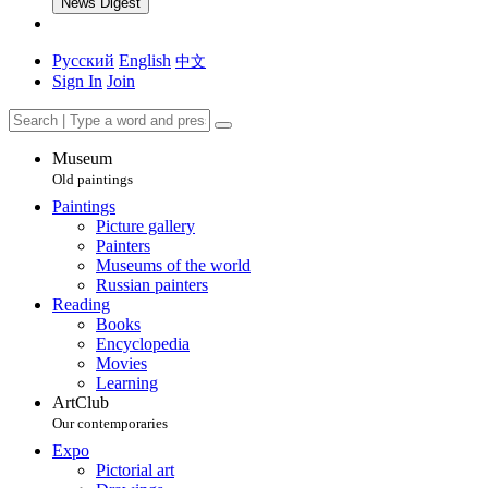
News Digest
Русский
English
中文
Sign In
Join
Museum
Old paintings
Paintings
Picture gallery
Painters
Museums of the world
Russian painters
Reading
Books
Encyclopedia
Movies
Learning
ArtClub
Our contemporaries
Expo
Pictorial art