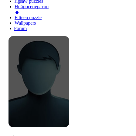
Jigsaw puzzles
Нейрогенератор
🔥
Fifteen puzzle
Wallpapers
Forum