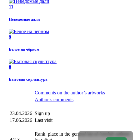
11
Неведомые дали
9
Белое на чёрном
8
Бытовая скульптура
Comments on the author’s artworks
Author’s comments
23.04.2026
Sign up
17.06.2026
Last visit
Rank, place in the general list of Artclub authors
4413
by rating