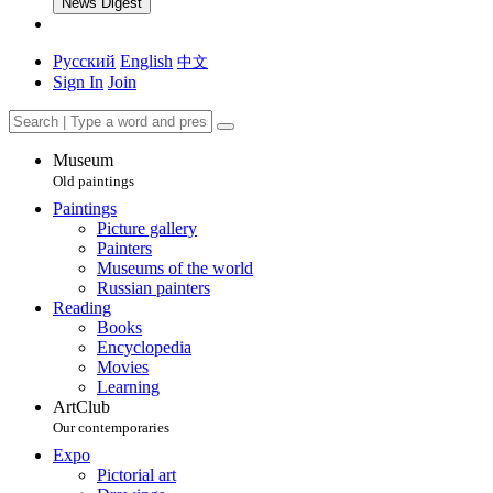
News Digest
Русский
English
中文
Sign In
Join
Museum
Old paintings
Paintings
Picture gallery
Painters
Museums of the world
Russian painters
Reading
Books
Encyclopedia
Movies
Learning
ArtClub
Our contemporaries
Expo
Pictorial art