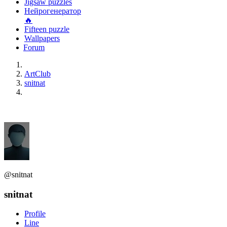
Jigsaw puzzles
Нейрогенератор
🔥
Fifteen puzzle
Wallpapers
Forum
ArtClub
snitnat
@snitnat
snitnat
Profile
Line