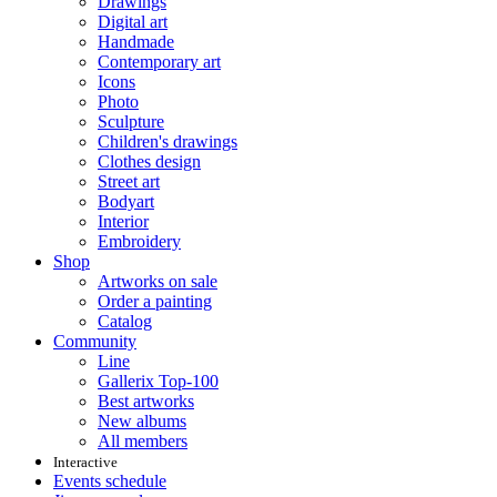
Drawings
Digital art
Handmade
Contemporary art
Icons
Photo
Sculpture
Children's drawings
Clothes design
Street art
Bodyart
Interior
Embroidery
Shop
Artworks on sale
Order a painting
Catalog
Community
Line
Gallerix Top-100
Best artworks
New albums
All members
Interactive
Events schedule