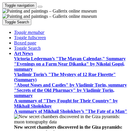
Toggle navigation
Toggle Search
Toggle menubar
Toggle fullscreen
Boxed page
Toggle Search
Art News
Victoria Lederman’s "The Mayan Calendar," Summary
"Evenings on a Farm Near Dikanka" by Nikolai Gogol,
summary
Vladimir Torin’s "The Mystery of 12 Rue Florette"
(Summary)
"About Noses and Castles" by Vladimir Torin, summary
"Secrets of the Old Pharmacy" by Vladimir Torin,
summary
A summary of "They Fought for Their Country" by
Mikhail Sholokhov
A summary of Mikhail Sholokhov’s "The Fate of a Man"
New secret chambers discovered in the Giza pyramids: